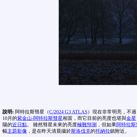
說明:
阿特拉斯彗星（
C/2024 G3 ATLAS
）現在非常明亮，不過
10月的
紫金山-阿特拉斯彗星
相當，而它目前的亮度也堪與
金星
陽的
近日點
。 雖然彗星未來的亮度
極難預測
，但如果
阿特拉斯
幅
主題影像
，是在昨天清晨攝於
斯洛伐克
的
托納拉
鎮附近。