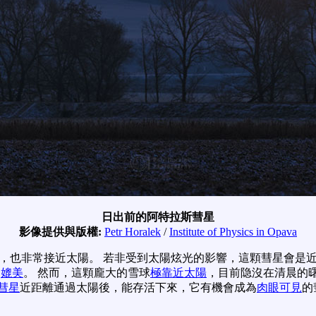
日出前的阿特拉斯彗星
影像提供與版權:
Petr Horalek
/
Institute of Physics in Opava
，也非常接近太陽。 若非受到太陽炫光的影響，這顆彗星會是
媲美
。 然而，這顆龐大的雪球
極靠近太陽
，目前隐沒在清晨的曙
彗星
近距離通過太陽後，能存活下來，它有機會成為
肉眼可見
的