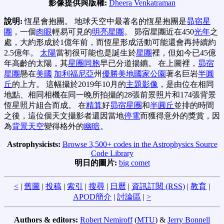
影像提供與版權:
Dheera Venkatraman
說明:
恆星會抱團。 地球天空中最著名的恆星抱團是
昴宿星
團
，一個
肉眼
輕易可見的
明亮星團
。 昴宿星團近在450
光年
之
處，大約形成於1億年前，而恆星形成活動可能還會再持續約
2.5億年。
太陽
當初很可能也是誕生於
星團
裡，但如今已45億
年高齡的太陽，其
星團同胞
早已分道揚鑣。 在上圖裡，
昴宿
星團
懸在
美國
加利福尼亞
州
優勝美地國家公園
著名巨岩
半圓
丘
的上方。 這幅攝於2019年10月的
主題影像
，是由位在相同
地點、相同相機在同一晚所拍攝的28張前景照片和174張背景
恆星照片組合而成。 在
精算
好
昴宿星團
和
半圓丘
並排的時間
之後，這位個天文攝影者還因當地
停電
而獲得意外的獎賞，因
為
背景天空
變得格外的
幽暗
。
Astrophysicists:
Browse 3,500+ codes in the Astrophysics Source
Code Library
明日的圖片:
big comet
<
|
舊圖
|
投稿
|
索引
|
搜尋
|
日曆
|
資訊訂閱 (RSS)
|
教育
|
APOD簡介
|
討論區
|
>
Authors & editors:
Robert Nemiroff
(
MTU
) &
Jerry Bonnell