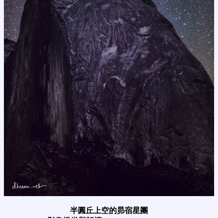
半圓丘上空的昴宿星團