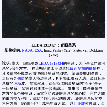
LEDA 1313424：靶眼星系
影像提供:
NASA
,
ESA
, Imad Pasha (Yale), Pieter van Dokkum
(Yale)
說明:
龐大、編錄號為
LEDA 1313424
的星系，大小是我們銀河
系的2倍半左右。 在這幅哈伯太空望遠鏡
最近發布的影像
裡，
其吸睛的外觀為它博得靶眼星系的稱號。 望遠鏡觀測證實，
這個有
九個環
的龐大撞環星系，具有類似擲石入塘、源目其星
系核的
漣漪
波。 想當然耳，這個掉進靶眼星系的“石子”是另
一個星系。 望遠鏡觀測進一步辨認出，肇事者可能是影像中
左方的藍色矮星系，而當它穿過靶眼星系的核心時，它們之間
的重力交互作用，造就了同心圓狀的餘波。 靶眼星系位於雙
魚座方向，約5億6千7百萬光年遠之處。 以
此距離
來換算，這