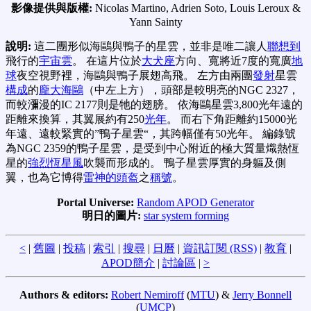
影像提供與版權:
Nicolas Martino, Adrien Soto, Louis Leroux &
Yann Sainty
說明:
這二團形似海鷗與鴨子的星雲，並非是唯二讓人
聯想到
飛行的
宇宙雲
。 在這片位於
大犬座
方向、寬將近7度的寬廣
地
球
夜空視野裡，海鷗與鴨子展翅高飛。 左方由兩團
發射
星雲
構成
的
龐大海鷗
（中左上方），頭部是較明亮的NGC 2327，
而較瀰漫的IC 2177則是牠的翅膀。 依海鷗星雲3,800光年遠的
距離來換算，其翼展約有250
光年
。 而右下角距離約15000光
年遠、遠較緊實的”鴨子星雲“，其跨幅僅有50光年。 編錄號
為NGC 2359的鴨子星雲，是受到中心附近的極大質量熾熱恆
星的
強烈恆星風
吹襲而形成的。 鴨子星雲厚實的身軀及側
翼，也為它博得
雷神的頭盔
之
稱號
。
Portal Universe:
Random APOD Generator
明日的圖片:
star system forming
<
|
舊圖
|
投稿
|
索引
|
搜尋
|
日曆
|
資訊訂閱 (RSS)
|
教育
|
APOD簡介
|
討論區
|
>
Authors & editors:
Robert Nemiroff
(
MTU
) &
Jerry Bonnell
(
UMCP
)