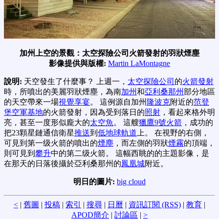
加州上空的景觀：太空探險公司火箭發射的羽狀煙塵
影像提供與版權:
Martin LaMontagne
說明:
天空發生了什麼事？ 上週一，
太空探險公司
的
火箭發射
時，所噴出的美麗羽狀煙塵，為南
加州
和
亞利桑那州
部分地區
的天空帶來一場
視覺享宴
。 這例源自加州
隆波克
附近的
范登
堡空軍基地
的火箭發射，因為受到落日的
照射
，看起來格外明
亮，甚至一度形似龐大的
太空魚
。 這艘
獵鷹9號火箭
，成功的
把23顆星鏈通信衛星
推送
到
低地球軌道
上。 在視野的右側，
可見到第一级火箭的噴出的
煙塵
，而左側的羽狀
煙霧
的頂端，
則可見到
攀升
中的第二级火箭。 這幅西眺的的主題影像，是
在那天的日落後攝於亞利桑那州的
鳳凰城
附近。
明日的圖片:
big cloud
<
|
舊圖
|
投稿
|
索引
|
搜尋
|
日曆
|
資訊訂閱 (RSS)
|
教育
|
APOD簡介
|
討論區
|
>