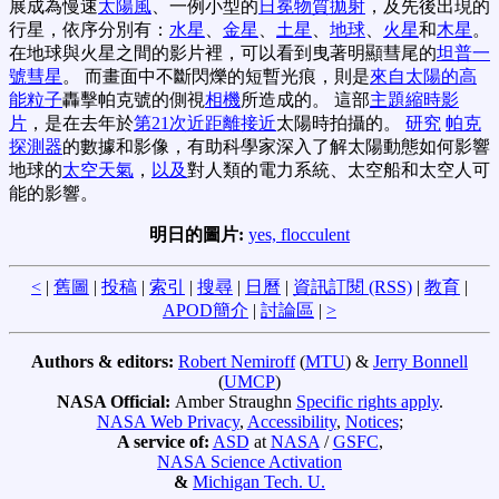
展成為慢速
太陽風
、一例小型的
日冕物質拋射
，及先後出現的
行星，依序分別有：
水星
、
金星
、
土星
、
地球
、
火星
和
木星
。
在地球與火星之間的影片裡，可以看到曳著明顯彗尾的
坦普一
號彗星
。 而畫面中不斷閃爍的短暫光痕，則是
來自太陽的高
能粒子
轟擊帕克號的側視
相機
所造成的。 這部
主題縮時影
片
，是在去年於
第21次近距離接近
太陽時拍攝的。
研究
帕克
探測器
的數據和影像，有助科學家深入了解太陽動態如何影響
地球的
太空天氣
，
以及
對人類的電力系統、太空船和太空人可
能的影響。
明日的圖片:
yes, flocculent
<
|
舊圖
|
投稿
|
索引
|
搜尋
|
日曆
|
資訊訂閱 (RSS)
|
教育
|
APOD簡介
|
討論區
|
>
Authors & editors:
Robert Nemiroff
(
MTU
) &
Jerry Bonnell
(
UMCP
)
NASA Official:
Amber Straughn
Specific rights apply
.
NASA Web Privacy
,
Accessibility
,
Notices
;
A service of:
ASD
at
NASA
/
GSFC
,
NASA Science Activation
&
Michigan Tech. U.