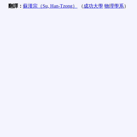
翻譯：
蘇漢宗（Su, Han-Tzong）
（
成功大學
物理學系
）