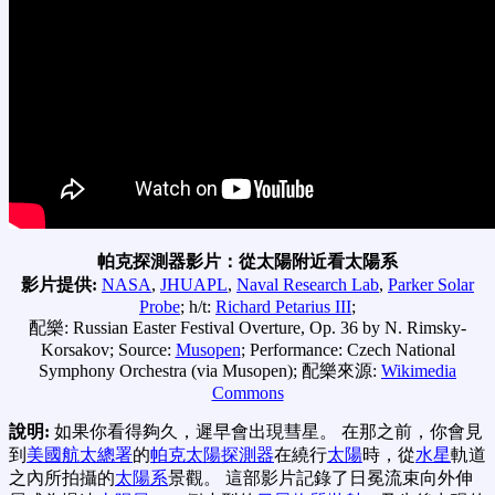
帕克探測器影片：從太陽附近看太陽系
影片提供:
NASA
,
JHUAPL
,
Naval Research Lab
,
Parker Solar
Probe
; h/t:
Richard Petarius III
;
配樂: Russian Easter Festival Overture, Op. 36 by N. Rimsky-
Korsakov; Source:
Musopen
; Performance: Czech National
Symphony Orchestra (via Musopen); 配樂來源:
Wikimedia
Commons
說明:
如果你看得夠久，遲早會出現彗星。 在那之前，你會見
到
美國航太總署
的
帕克太陽探測器
在繞行
太陽
時，從
水星
軌道
之內所拍攝的
太陽系
景觀。 這部影片記錄了日冕流束向外伸