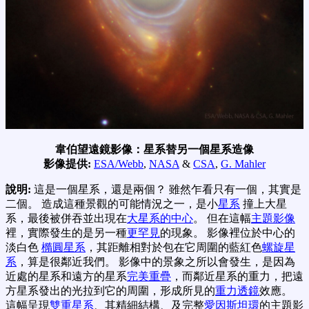
韋伯望遠鏡影像：星系替另一個星系造像
影像提供:
ESA/Webb
,
NASA
&
CSA
,
G. Mahler
說明:
這是一個星系，還是兩個？ 雖然乍看只有一個，其實是
二個。 造成這種景觀的可能情況之一，是小
星系
撞上大星
系，最後被併吞並出現在
大星系的中心
。 但在這幅
主題影像
裡，實際發生的是另一種
更罕見
的現象。 影像裡位於中心的
淡白色
橢圓星系
，其距離相對於包在它周圍的藍紅色
螺旋星
系
，算是很鄰近我們。 影像中的景象之所以會發生，是因為
近處的星系和遠方的星系
完美重疊
，而鄰近星系的重力，把遠
方星系發出的光拉到它的周圍，形成所見的
重力透鏡
效應。
這幅呈現
雙重星系
、其精細結構、及完整
愛因斯坦環
的主題影