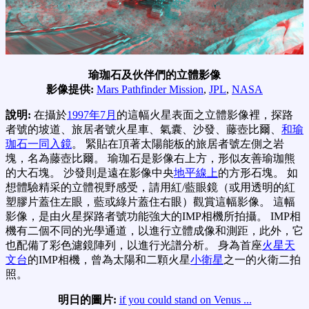
瑜珈石及伙伴們的立體影像
影像提供:
Mars Pathfinder Mission
,
JPL
,
NASA
說明:
在攝於
1997年7月
的這幅火星表面之立體影像裡，探路
者號的坡道、旅居者號火星車、氣囊、沙發、藤壺比爾、
和瑜
珈石一同入鏡
。 緊貼在頂著太陽能板的旅居者號左側之岩
塊，名為藤壺比爾。 瑜珈石是影像右上方，形似友善瑜珈熊
的大石塊。 沙發則是遠在影像中央
地平線上
的方形石塊。 如
想體驗精采的立體視野感受，請用紅/藍眼鏡（或用透明的紅
塑膠片蓋住左眼，藍或綠片蓋住右眼）觀賞這幅影像。 這幅
影像，是由火星探路者號功能強大的IMP相機所拍攝。 IMP相
機有二個不同的光學通道，以進行立體成像和測距，此外，它
也配備了彩色濾鏡陣列，以進行光譜分析。 身為首座
火星天
文台
的IMP相機，曾為太陽和二顆火星
小衛星
之一的火衛二拍
照。
明日的圖片:
if you could stand on Venus ...