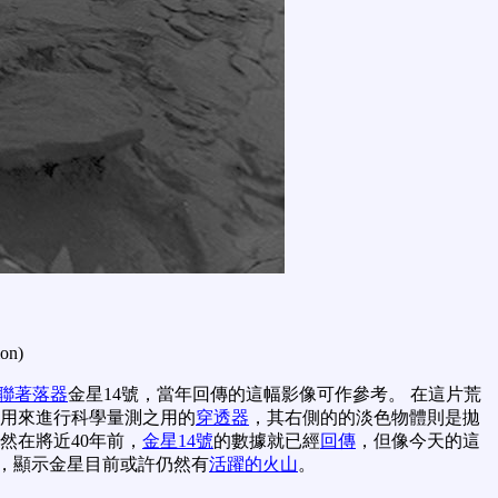
ion)
聯著落器
金星14號，當年回傳的這幅影像可作參考。 在這片荒
到用來進行科學量測之用的
穿透器
，其右側的的淡色物體則是拋
然在將近40年前，
金星14號
的數據就已經
回傳
，但像今天的這
，顯示金星目前或許仍然有
活躍的火山
。