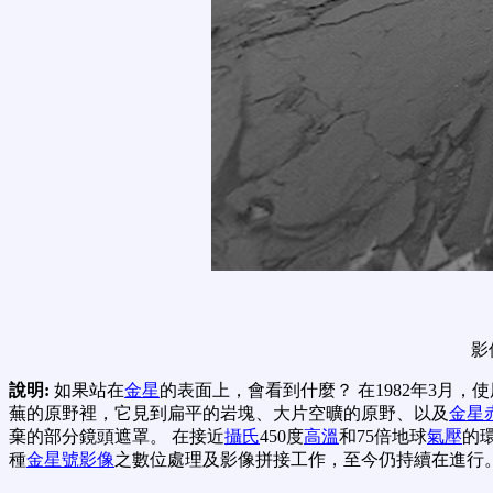
影
說明:
如果站在
金星
的表面上，會看到什麼？ 在1982年3月
蕪的原野裡，它見到扁平的岩塊、大片空曠的原野、以及
金星
棄的部分鏡頭遮罩。 在接近
攝氏
450度
高溫
和75倍地球
氣壓
的
種
金星號影像
之數位處理及影像拼接工作，至今仍持續在進行。