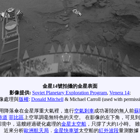
金星14號拍攝的金星表面
影像提供:
Soviet Planetary Exploration Program
,
Venera 14
;
像處理與
版權
:
Donald Mitchell
& Michael Carroll (used with permiss
，使用降落傘在金星厚重大氣裡，進行
空氣剎車
成功著陸的無人前
蘇
赤道
菲比區
上空單調毫無特色的天空。 在影像的左下角，可見
環境中，這艘經過硬化處理的
金星太空船
，只撐了大約1小時。 雖
 近來分析
歐洲航天局
．
金星快車號
太空船的
紅外波段
量測數據