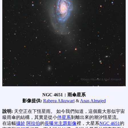
NGC 4651：雨傘星系
影像提供:
Rabeea Alkuwari
&
Anas Almajed
說明:
天空正在下恆星雨。 如今我們知道，這個龐大形似宇宙
級雨傘的結構，其實是從小
伴星系
剝離出來的潮汐恆星流。
在這幅
攝於
阿拉伯
的
長曝光主題影像
裡，大星系
NGC 4651
的