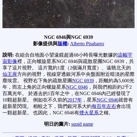
NGC 6946與NGC 6939
影像提供與
版權
:
Alberto Pisabarro
說明:
在組合自地面小望遠鏡超過68小時長曝光數據的
這幅宇
宙影像
裡，正向螺旋星系NGC 6946與疏散星團NGC 6939，共
享了這片視野。 這片寬約1度（2個滿月寬度）、遠眺北天的
仙王座
方向的視野，視線穿透銀河系中央盤面附近暗淡的星際
塵埃雲。 視野右下角的疏散星團
NGC 6939
，距離約為5,600光
年，而左上角的正向螺旋星系
NGC 6946
，與我們相距約2千2
百萬光年。 於過去的1百年之中，在NGC 6946內已經發現了
10顆超新星。 例如在不久前的
2017年
，星系
NGC 6946
就曾有
超新星閃現。 相較之下，我們銀河系大約
每百年左右
會出現
一顆超新星。 也因此，NGC 6946有
煙火星系
之稱。
明日的圖片:
squid game