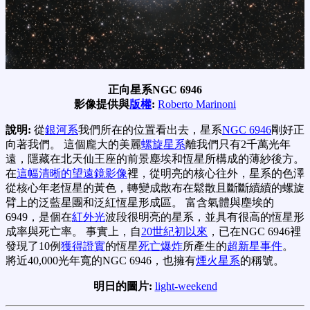
正向星系NGC 6946
影像提供與
版權
:
Roberto Marinoni
說明:
從
銀河系
我們所在的位置看出去，星系
NGC 6946
剛好正
向著我們。 這個龐大的美麗
螺旋星系
離我們只有2千萬光年
遠，隱藏在北天仙王座的前景塵埃和恆星所構成的薄紗後方。
在
這幅清晰的望遠鏡影像
裡，從明亮的核心往外，星系的色澤
從核心年老恆星的黃色，轉變成散布在鬆散且斷斷續續的螺旋
臂上的泛藍星團和泛紅恆星形成區。 富含氣體與塵埃的
6949，是個在
紅外光
波段很明亮的星系，並具有很高的恆星形
成率與死亡率。 事實上，自
20世紀初以來
，已在NGC 6946裡
發現了10例
獲得證實
的恆星
死亡爆炸
所產生的
超新星事件
。
將近40,000光年寬的NGC 6946，也擁有
煙火星系
的稱號。
明日的圖片:
light-weekend