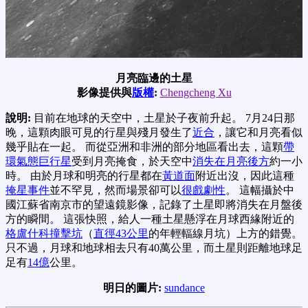
月亮臨邊的土星
影像提供與
版權
:
Chengcheng Xu
說明:
目前在地球的天空中，土星於子夜前升起。 7月24日那
晚，這顆肉眼可見的行星與殘月發生了
近合
，讓它和月亮看似
幾乎貼在一起。 而從亞洲和非洲的部分地區看出去，這顆
帶
環氣態巨行星
受到月亮掩食，於天空中
消失在月亮後方
約一小
時。 由於月球和明亮的行星都在
黃道面
附近出沒，因此這種
掩星事件
並不罕見，然而場景卻可以
很戲劇性
。 這幅攝於中
國江蘇省南京市的望遠鏡影像，記錄了土星即將消失在月盤後
方的瞬間。 這張快照，給人一種土星懸浮在月球西緣附近的
格盧什科撞擊坑
（
直徑43公里
的年輕輻線月坑）上方的錯覺。
只不過，月球和地球相去只有40萬公里，而土星則距離地球足
足有
14億
公里。
明日的圖片:
sundance