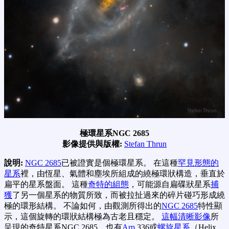
極環星系NGC 2685
影像提供與版權:
Stefan Thrun
說明:
NGC 2685
已被證實是個極環星系。 在這種
罕見形態的
星系
裡，由恆星、氣體和塵埃所組成的繞極環狀構造，垂直於
扁平的星系盤面。 這種
奇特的組態
，可能源自扁碟狀星系
捕
獲
了另一個星系的物質所致，而被拉扯過來的碎片碰巧形成繞
極的環形結構。 不論如何，由觀測所得出的
NGC 2685
特性顯
示，這個旋轉的環狀結構極為古老且穩定。
這幅清晰影像
所
呈現的奇特星系NGC 2685，也有
Arp
336或
螺旋星系
（Helix