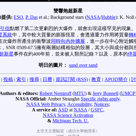
雙響炮超新星
像提供:
ESO
,
P. Das
et al.; Background stars (
NASA
/
Hubble
): K. Noll 
引信
點燃了第二次更劇烈的大爆炸，就會出現這樣罕見的現象。 這是天文學
星系統
中，其中較大質量的膨脹恆星，會透過重力作用將質量
轉
首次爆炸所產生的衝擊波
同時向內外擴展
，進一步在中心附近觸
，SNR 0509-67.5擁有兩層結構相似的殼層，其大小與成分都
超新星
事件在約400年前，並未被人類所記錄？以及，原本的
伴
明日的圖片：
sand over sand
|
投稿
|
索引
|
搜尋
|
日曆
|
資訊訂閱 (RSS)
|
教育
|
APOD簡介
|
討
Authors & editors:
Robert Nemiroff
(
MTU
) &
Jerry Bonnell
(
UMCP
NASA Official:
Amber Straughn
Specific rights apply
.
NASA Web Privacy
,
Accessibility
,
Notices
;
A service of:
ASD
at
NASA
/
GSFC
,
NASA Science Activation
&
Michigan Tech. U.
太空天文實驗室（成功大學物理系）