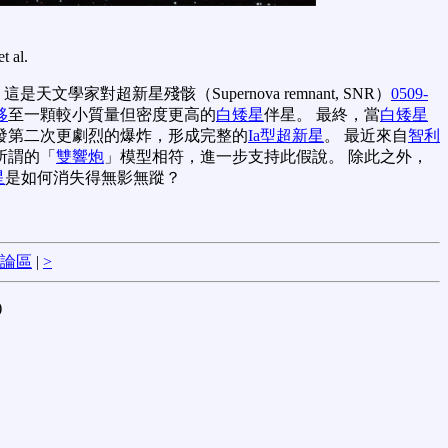
et al.
家對超新星殘骸（Supernova remnant, SNR）
0509-
移
至一顆較小質量但密度更高的
白矮星
伴星。 最終，當
白矮星
發第二次更劇烈的爆炸，形成完整的
Ia型超新星
。 最近來自
智利
與所謂的「
雙響炮
」模型相符，進一步支持此假說。 除此之外，
星
是如何消失得無影無蹤？
論區
|
>
)