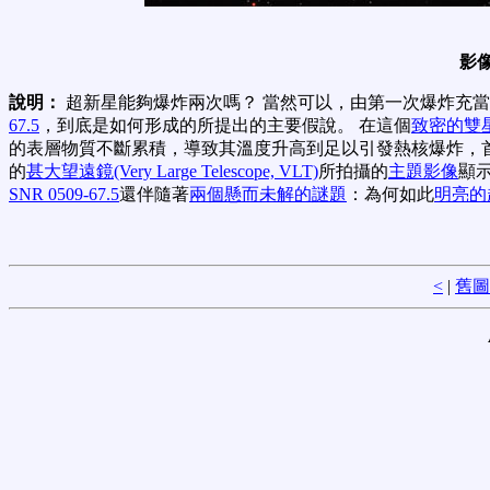
影
說明：
超新星能夠爆炸兩次嗎？ 當然可以，由第一次爆炸充當
67.5
，到底是如何形成的所提出的主要假說。 在這個
致密的雙
的表層物質不斷累積，導致其溫度升高到足以引發熱核爆炸，
的
甚大望遠鏡(Very Large Telescope, VLT)
所拍攝的
主題影像
顯示
SNR 0509-67.5
還伴隨著
兩個懸而未解的謎題
：為何如此
明亮的
<
|
舊圖