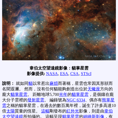
韋伯太空望遠鏡影像：貓掌星雲
影像提供:
NASA
,
ESA
,
CSA
,
STScI
說明：
就如同
貓
以常惹出
麻煩
而著稱，星雲也常因其形狀而
名聞遐邇。 然而，沒有任何貓能夠創造出位於
天蠍座
方向的
龐大
貓掌星雲
。 距離地球5,700
光年
的
貓掌星雲
，是個鑲在龐
大分子雲裡的
發射星雲
。 編錄號為
NGC 6334
、偶亦有
熊掌星
雲
之稱的貓掌星雲，在過去的數百萬年裡，誕生了許多高達10
倍
太陽
質量的恆星。
這幅
剛發布的
紅外光
影像，則是由
韋伯
太空望遠鏡
所拍攝的。 這幅呈現
貓掌星雲
的
細緻新影像
，有