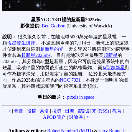
星系NGC 7331裡的超新星2025rbs
影像提供:
Ben Godson
(University of Warwick)
說明：
很久很久以前，在離地球5000萬光年遠的星系裡，一
顆
恆星發生爆炸
。 不過直到今年的7月14日，地球上的望遠鏡
才偵測到來自這例
超新星的光
，天文學家並將這例河外瞬變事
件命名為
超新星2025rbs
。 目前是地球天空最明亮
超新星
的
2025rbs，其分類為Ia型超新星，因為它可能是雙星系統中的白
矮星，吸積伴星的物質後所產生的熱核爆炸。 而
Ia型超新星
則
可作為標準燭光，用以測定宇宙的距離。 位於北天飛馬座方
向、作為2025rbs寄主星系的
NGC 7331
，本身是一個明亮的螺
旋星系，其外觀咸認和我們的銀河系非常類似。
明日的圖片：
pixels in space
<
|
舊圖
|
投稿
|
索引
|
搜尋
|
日曆
|
資訊訂閱 (RSS)
|
教育
|
APOD簡介
|
討論區
|
>
Authors & editors:
Robert Nemiroff
(
MTU
) &
Jerry Bonnell