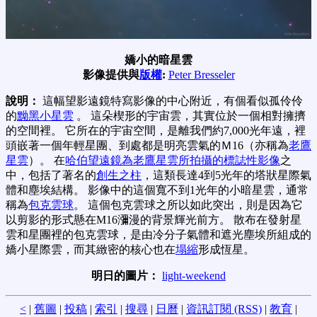
嬌小的暗星雲
影像提供與
版權
:
Peter Bresseler
說明：
這幅望影遠鏡特寫影像的中心附近，有個看似孤伶伶
的
黝黑小星雲
。 這朵楔形的宇宙雲，其實位於一個相對擁擠
的空間裡。 它所在的宇宙空間，是離我們約7,000光年遠，裡
頭嵌著一個年輕星團、到處都是明亮雲氣的Ｍ16（亦稱為
老鷹
星雲
）。 在
哈伯望遠鏡為老鷹星雲所拍攝的標誌性影像
之
中，包括了著名的
創生之柱
，這類長達4到5光年的塔狀星際氣
體和塵埃結構。 影像中的這個寬不到1光年的小暗星雲，通常
稱為
包克雲球
。 這個包克雲球之所以如此突出，則是因為它
以剪影的形式懸在M16瀰漫的背景輝光前方。 散布在發射星
雲和星團裡的包克雲球，是由冷分子氣體和遮光塵埃所組成的
嬌小星際雲，而其緻密的核心也在
塌縮
形成恆星。
明日的圖片：
light-weekend
<
|
舊圖
|
投稿
|
索引
|
搜尋
|
日曆
|
資訊訂閱 (RSS)
|
教育
|