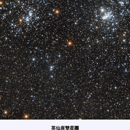
英仙座雙星團