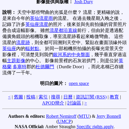
影像提供與版權：
Josh Dury
說明：
天空中那些彎曲的光弧是什麼？ 流星；更精確的說，
是來自今年的
英仙流星雨
的流星。 在過去幾星期入晚之後，
記錄了許多
英仙座流星
的照片，後來並與先前拍攝的背景照片
疊合成這幅影像。 雖然
流星都沿直線
前行，但由於是透過配
備廣角鏡頭的相機取像，導至流星跡看起來略微彎曲。 這些
流星的
流星跡
，則全都可回溯到天空中、緊貼在畫面頂緣外頭
英仙座
內的
輻射點
。 於同一部相機所拍攝的長曝光背景天空
影像裡，可清楚見到我們
銀河系的中央盤面
，幾乎垂直穿過這
幅
主題影像
的中心。 影像前景裡的石灰岩拱門，則是位於
英
格蘭
多塞特
郡的
杜德爾門
（Durdle Door），而此名稱已存續
流傳了一千年。
明日的圖片：
open space
<
|
舊圖
|
投稿
|
索引
|
搜尋
|
日曆
|
資訊訂閱 (RSS)
|
教育
|
APOD簡介
|
討論區
|
>
Authors & editors:
Robert Nemiroff
(
MTU
) &
Jerry Bonnell
(
UMCP
)
NASA Official:
Amber Straughn
Specific rights apply
.