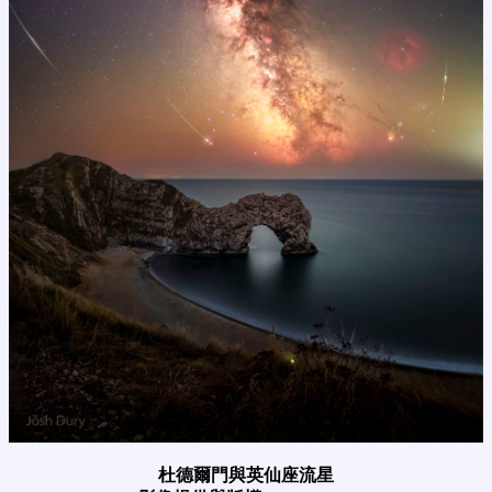
杜德爾門與英仙座流星