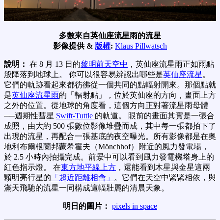
多數來自英仙座流星雨的流星
影像提供 &
版權
:
Klaus Pillwatsch
說明：
在 8 月 13 日的
黎明前天空中
，英仙座流星雨正如雨點
般降落到地球上。 你可以很容易辨認出哪些是
英仙座流星
。
它們的軌跡看起來都彷彿從一個共同的點輻射開來。那個點就
是
英仙座流星雨
的「輻射點」，位於英仙座的方向，畫面上方
之外的位置。從地球的角度看，這個方向正對著流星雨母體
──週期性彗星
Swift-Tuttle
的軌道。 眼前的畫面其實是一張合
成照，由大約 500 張數位影像堆疊而成，其中每一張都拍下了
出現的流星，再配合一張基底的夜空曝光。所有影像都是在奧
地利布爾根蘭邦蒙希霍夫（Mönchhof）附近的風力發電場，
於 2.5 小時內拍攝完成。前景中可以看到風力發電機塔身上的
紅色指示燈。 在
東方地平線上方
，還能看到木星與金星這兩
顆明亮行星的
「超近距離相會」
。它們在天空中緊緊相依，與
滿天飛馳的流星一同構成這幅壯麗的清晨天象。
明日的圖片：
pixels in space