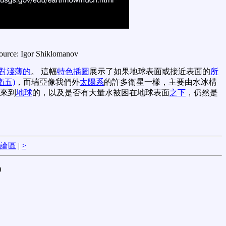
source: Igor Shiklomanov
對淺薄的
。 這幅
特色插圖
展示了如果地球表面或接近表面的
所
衛五)
，而瑞亞像我們外
太陽系
的許多衛星一樣，主要由水冰構
來到
地球
的，以及是否有大量水被困在地球表面
之下
，仍然是
論區
|
>
)