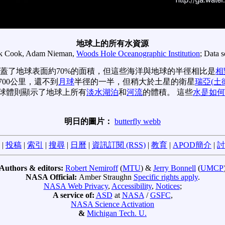
地球上的所有水資源
k Cook, Adam Nieman,
Woods Hole Oceanographic Institution
; Data 
蓋了地球表面約70%的面積，但這些海洋與地球的半徑相比是
相
00公里，還不到
月球
半徑的一半，但稍大於土星的衛星
瑞亞(土
球體則顯示了地球上所有
淡水湖泊
和
河流
的體積。 這些
水是如何
明日的圖片：
butterfly webb
|
投稿
|
索引
|
搜尋
|
日曆
|
資訊訂閱 (RSS)
|
教育
|
APOD簡介
|
討
Authors & editors:
Robert Nemiroff
(
MTU
) &
Jerry Bonnell
(
UMCP
NASA Official:
Amber Straughn
Specific rights apply
.
NASA Web Privacy
,
Accessibility
,
Notices
;
A service of:
ASD
at
NASA
/
GSFC
,
NASA Science Activation
&
Michigan Tech. U.