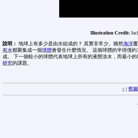
Illustration Credit:
Jac
說明：
地球上有多少是由水組成的？ 其實非常少。雖然
海洋
覆
有水
都聚集成一個
球體
會發生什麼情況。 這個球體的半徑僅約7
成。 下一個較小的球體代表地球上所有的液態淡水，而最小的
研究
的課題。
<
|
舊圖