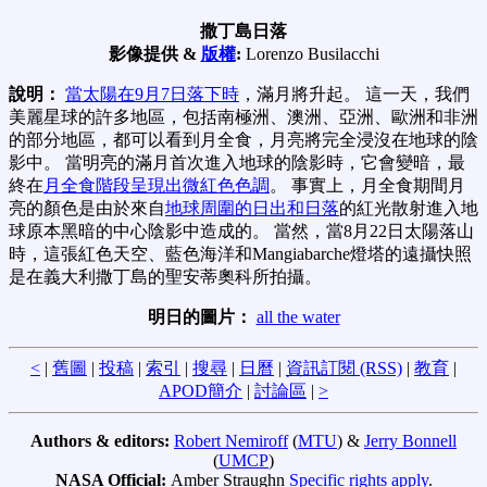
撒丁島日落
影像提供 &
版權
:
Lorenzo Busilacchi
說明：
當太陽在9月7日落下時
，滿月將升起。 這一天，我們
美麗星球的許多地區，包括南極洲、澳洲、亞洲、歐洲和非洲
的部分地區，都可以看到月全食，月亮將完全浸沒在地球的陰
影中。 當明亮的滿月首次進入地球的陰影時，它會變暗，最
終在
月全食階段呈現出微紅色色調
。 事實上，月全食期間月
亮的顏色是由於來自
地球周圍的日出和日落
的紅光散射進入地
球原本黑暗的中心陰影中造成的。 當然，當8月22日太陽落山
時，這張紅色天空、藍色海洋和Mangiabarche燈塔的遠攝快照
是在義大利撒丁島的聖安蒂奧科所拍攝。
明日的圖片：
all the water
<
|
舊圖
|
投稿
|
索引
|
搜尋
|
日曆
|
資訊訂閱 (RSS)
|
教育
|
APOD簡介
|
討論區
|
>
Authors & editors:
Robert Nemiroff
(
MTU
) &
Jerry Bonnell
(
UMCP
)
NASA Official:
Amber Straughn
Specific rights apply
.