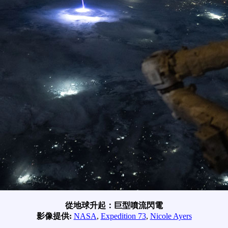
從地球升起：巨型噴流閃電
影像提供:
NASA
,
Expedition 73
,
Nicole Ayers