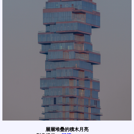
層層堆疊的積木月亮