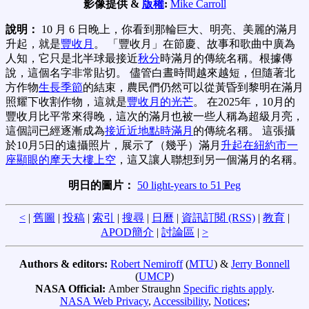
影像提供 &
版權
:
Mike Carroll
說明：
10 月 6 日晚上，你看到那輪巨大、明亮、美麗的滿月
升起，就是
豐收月
。 「豐收月」在節慶、故事和歌曲中廣為
人知，它只是北半球最接近
秋分
時滿月的傳統名稱。根據傳
說，這個名字非常貼切。 儘管白晝時間越來越短，但隨著北
方作物
生長季節
的結束，農民們仍然可以從黃昏到黎明在滿月
照耀下收割作物，這就是
豐收月的光芒
。 在2025年，10月的
豐收月比平常來得晚，這次的滿月也被一些人稱為超級月亮，
這個詞已經逐漸成為
接近近地點時滿月
的傳統名稱。 這張攝
於10月5日的遠攝照片，展示了（幾乎）滿月
升起在紐約市一
座顯眼的摩天大樓上空
，這又讓人聯想到另一個滿月的名稱。
明日的圖片：
50 light-years to 51 Peg
<
|
舊圖
|
投稿
|
索引
|
搜尋
|
日曆
|
資訊訂閱 (RSS)
|
教育
|
APOD簡介
|
討論區
|
>
Authors & editors:
Robert Nemiroff
(
MTU
) &
Jerry Bonnell
(
UMCP
)
NASA Official:
Amber Straughn
Specific rights apply
.
NASA Web Privacy
,
Accessibility
,
Notices
;