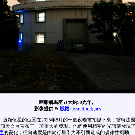
距離飛馬座51大約50光年。
影像提供 &
版權
:
José Rodrigues
目的恆星。這顆恆星的位置在2025年8月的一個夜晚被拍攝下來，當
在該天文台宣布了一項重大的發現。他們使用精密的光譜儀發現了一
度
的變化，徑向速度是由於行星引力牽引而造成的規律性擺動。