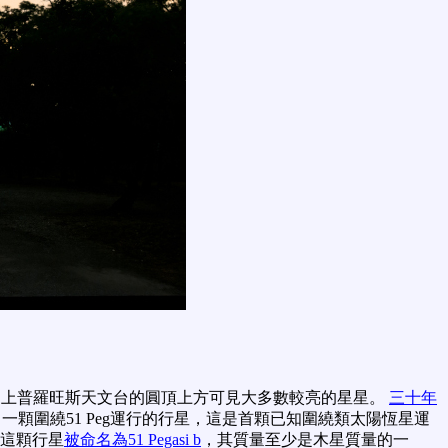
時法國上普羅旺斯天文台的圓頂上方可見大多數較亮的星星。
三十年
顆圍繞51 Peg運行的行星，這是首顆已知圍繞類太陽恆星運
 這顆行星
被命名為51 Pegasi b
，其質量至少是木星質量的一