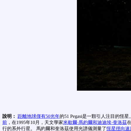
說明：
距離地球僅有50光年
的51 Pegasi是一顆引人注
前
，在1995年10月，天文學家
米歇爾·馬約爾和迪迪埃·奎洛茲
行的系外行星。 馬約爾和奎洛茲使用光譜儀測量了
恆星徑向速