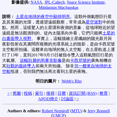
影像提供:
NASA
,
JPL-Caltech
,
Space Science Institute
,
Mindaugas Macijauskas
說明：
土星在地球的夜空中顯得明亮
。這顆外側氣態巨行星
及其美麗的光環，透過望遠鏡觀察，常常成為
星空派對
中的焦
點。然而，這樣驚人的土星環和夜側的景象，從地球附近的望
遠鏡是無法觀測到的。從內太陽系向外看，它們只能將
土星的
白晝面帶入視野
。 事實上，這幅描繪土星纖細的陽光新月與
夜影投射在其廣闊而複雜的光環系統上的陰影，是由卡西尼號
太空船所拍攝。這艘來自地球的無人太空船，在土星軌道上運
行了13年，直到2017年9月15日被指令墜入這顆氣態巨行星的
大氣層。
這幅壯麗的馬賽克影像
是由
卡西尼號的
廣角相機在
其
壯觀的最終墜入
前兩天所拍攝。 除非
另一艘來自地球的太
空船
抵達，否則我們無法再次看到土星的夜晚。
明日的圖片：
Webb's Rho
<
|
舊圖
|
投稿
|
索引
|
搜尋
|
日曆
|
資訊訂閱 (RSS)
|
教育
|
APOD簡介
|
討論區
|
>
Authors & editors:
Robert Nemiroff
(
MTU
) &
Jerry Bonnell
(
UMCP
)