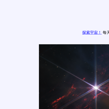
探索宇宙！
每