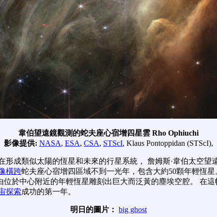
韋伯望遠鏡觀測的蛇夫座心宿增四星雲 Rho Ophiuchi
影像提供:
NASA
,
ESA
,
CSA
,
STScI
, Klaus Pontoppidan (STScI),
在形成類似太陽的恆星和未來的行星系統， 詹姆斯·韋伯太空望
像橫跨
蛇夫座心宿增四區域不到一光年，包含大約50顆年輕恆星
由位於中心附近的年輕恆星雕刻出巨大而泛黃的塵埃空腔。 在這
宙探索
成功的第一年。
明日的圖片：
big ghost