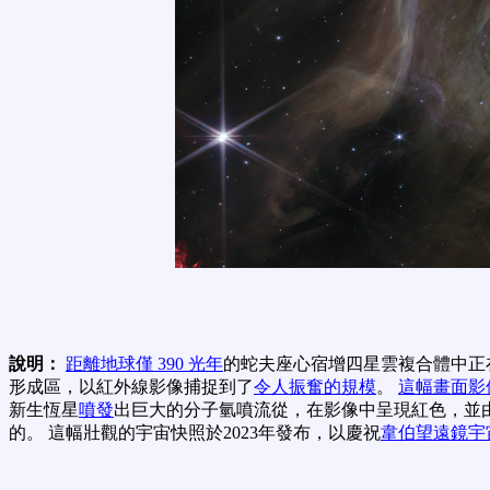
說明：
距離地球僅 390 光年
的蛇夫座心宿增四星雲複合體中正
形成區，以紅外線影像捕捉到了
令人振奮的規模
。
這幅畫面影
新生恆星
噴發
出巨大的分子氫噴流從，在影像中呈現紅色，並
的。 這幅壯觀的宇宙快照於2023年發布，以慶祝
韋伯望遠鏡宇