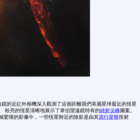
遠鏡的近紅外相機深入觀測了這個距離我們美麗星球最近的恆星
。 較亮的恆星清晰地展示了韋伯望遠鏡特有的
繞射尖峰
圖案。
幅驚嘆的影像中，一些恆星附近的陰影是由其
原行星盤
投射