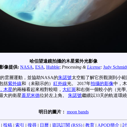
哈伯望遠鏡拍攝的木星紫外光影像
影像提供:
NASA
,
ESA
,
Hubble
;
Processing &
License
:
Judy Schmid
的雲層運動，並協助NASA的
朱諾號
太空船了解它所觀測到小範
包括
紫外線
和（未顯示的）
紅外線
光。 2017年
拍攝的影像
中，木
，木星
的兩極看起來相對較暗，
大紅斑
和右側一個較小的（光學
最大的衛星
蓋尼米德
位於左上角。
朱諾號
繼續以33天的軌道環
明日的圖片：
moon bands
|
投稿
|
索引
|
搜尋
|
日曆
|
資訊訂閱 (RSS)
|
教育
|
APOD簡介
|
討