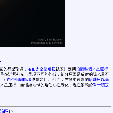
t
圍的行星環境，
哈伯太空望遠鏡
被安排定期
拍攝整個木星巨行
星在近紫外光下呈現不同的外觀，部分原因是反射的陽光量不
上）
白色橢圓區域
也是如此。 然而，右側更遠處的
珍珠串風暴
繞木星運行，而環繞地球的哈伯則在老化，現在依賴於
單一穩定
論區
|
>