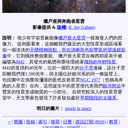
獵戶座與奔跑者星雲
影像提供 &
版權
:
R. Jay Gabany
說明：
很少有宇宙景象能像
獵戶座大星雲
一樣激發人們的想
像力。 從肉眼看來，這個離我們最近的大型恆星形成區域看
似一個淡淡的
天體模糊斑點，而在
清晰而色彩豐富的望遠鏡影
像
中，它則橫跨整個畫面。 獵戶座大星雲在梅西耶星表中被
編號為
M42
，其發光的氣體和塵埃環繞著
熾熱的年輕恆星
。
M42的直徑約40光年，位於一個巨大的
分子雲
邊緣，該分子雲
距離我們僅1,500光年，與太陽位於銀河系的同一條旋臂上。
包括圖中左側塵埃瀰漫的藍色反射星雲
NGC 1977
（也稱為奔
跑的人星雲）在內，這些誕生中的星雲僅代表我們
銀河附近
中
豐富的恆星形成物質的一小部分。 在研究較深入的恆星育嬰
室中，天文學家也發現了許多疑似處於
早期階段的太陽系
。
明日的圖片：
pixels in space
<
|
舊圖
|
投稿
|
索引
|
搜尋
|
日曆
|
資訊訂閱 (RSS)
|
教育
|
APOD簡介
|
討論區
|
>