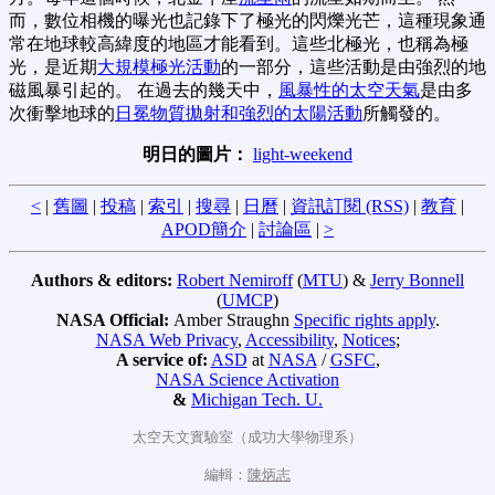
而，數位相機的曝光也記錄下了極光的閃爍光芒，這種現象通
常在地球較高緯度的地區才能看到。這些北極光，也稱為極
光，是近期
大規模
極光活動
的一部分，這些活動是由強烈的地
磁風暴引起的。 在過去的幾天中，
風暴性的太空天氣
是由多
次衝擊地球的
日冕物質拋射和強烈的太陽活動
所觸發的。
明日的圖片：
light-weekend
<
|
舊圖
|
投稿
|
索引
|
搜尋
|
日曆
|
資訊訂閱 (RSS)
|
教育
|
APOD簡介
|
討論區
|
>
Authors & editors:
Robert Nemiroff
(
MTU
) &
Jerry Bonnell
(
UMCP
)
NASA Official:
Amber Straughn
Specific rights apply
.
NASA Web Privacy
,
Accessibility
,
Notices
;
A service of:
ASD
at
NASA
/
GSFC
,
NASA Science Activation
&
Michigan Tech. U.
太空天文實驗室（成功大學物理系）
編輯：
陳炳志