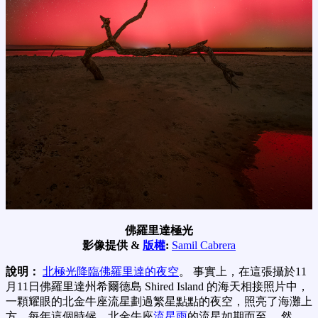
佛羅里達極光
影像提供 &
版權
:
Samil Cabrera
說明：
北極光降臨佛羅里達的夜空
。 事實上，在這張攝於11
月11日佛羅里達州希爾德島 Shired Island 的海天相接照片中，
一顆耀眼的北金牛座流星劃過繁星點點的夜空，照亮了海灘上
方。每年這個時候，北金牛座
流星雨
的流星如期而至。 然