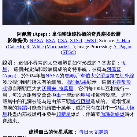
阿佩普 (Apep)：韋伯望遠鏡拍攝的奇異塵埃殼層
影像提供:
NASA
,
ESA
,
CSA
,
STScI
,
JWST
; Science:
Y. Han
(
Caltech
),
R. White
(
Macquarie U.
); Image Processing:
A. Pagan
(
STScI
)
說明：
這個不尋常的太空雕塑是如何形成的？答案是：
恆
星
。 這個由漩渦和殼層構成的奇特系統，被稱為
阿佩普
(Apep)
，於2024年被
NASA
的
詹姆斯·韋伯太空望遠鏡
在
紅外線
波段觀測到前所未有的細節。
觀測結果
顯示，這個
不尋常形
狀
源自兩顆巨大的
沃爾夫–拉葉星
，它們每190年互相繞行一
周，每次近距離交會會
拋出
一層新的
塵埃
和氣體殼層。 這些
殼層中的孔洞被認為是由第三顆
繞行恆星
造成的。 這場恆星
塵埃的
舞蹈
可能會持續數十萬年，或許只有在其中一顆
巨大恆
星
耗盡內部核燃料並發生
超新星
爆炸，伴隨著
伽瑪射線爆
時才
會結束。
建構自己的恆星系統：
每日天文謎題