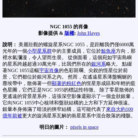
NGC 1055 的肖像
影像提供 &
版權
:
John Hayes
說明：
美麗壯觀的螺旋星系NGC 1055，是距離我們僅6000萬
光年的一個
小型星系群
中的主要成員，它位於
鯨魚座
方向，那
裡水氣瀰漫，令人望而生畏。 從側面看，這個宛如宇宙島嶼
的星系跨越超過10萬光年，比我們所在的
銀河系
略大。 點綴
著NGC 1055這幅
宇宙肖像
的色彩斑斕、尖銳的恆星位於前
景，它們都位於銀河系之內。 然而，在遙遠星系薄盤蜿蜒的
塵埃帶中，散佈著一些
顯著的粉紅色
的恆星形成區和年輕的藍
色星團，它們正是NGC 1055的標誌性特徵。 除了零星散佈的
更遙遠的背景星系外，這張深空影像還顯示了一個盒狀銀暈，
它向NGC 1055中心核球和盤狀結構的上方和下方延伸很遠。
銀暈本身佈滿了暗淡的狹窄結構，這可能代表了
來自
大約100
億年前
被
更大的旋渦星系瓦解的衛星星系中混合散落的殘骸。
明日的圖片：
pixels in space