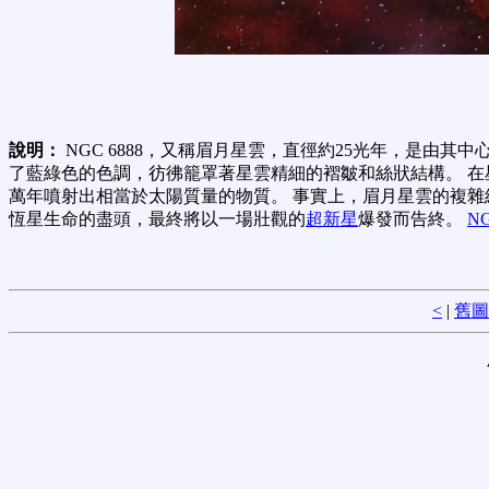
說明：
NGC 6888，又稱眉月星雲，直徑約25光年，是由其
了藍綠色的色調，彷彿籠罩著星雲精細的褶皺和絲狀結構。 在星
萬年噴射出相當於太陽質量的物質。 事實上，眉月星雲的複雜
恆星生命的盡頭，最終將以一場壯觀的
超新星
爆發而告終。
NG
<
|
舊圖