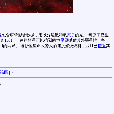
像
包含窄帶影像數據，用以分離氫和氧
原子
的光。 氧原子產生
R 136）。 這顆恆星正以強烈的
恆星風
拋射其外層星體，每一
用的結果。 這顆恆星正以驚人的速度燃燒燃料，並且已
接近
其
論區
|
>
)