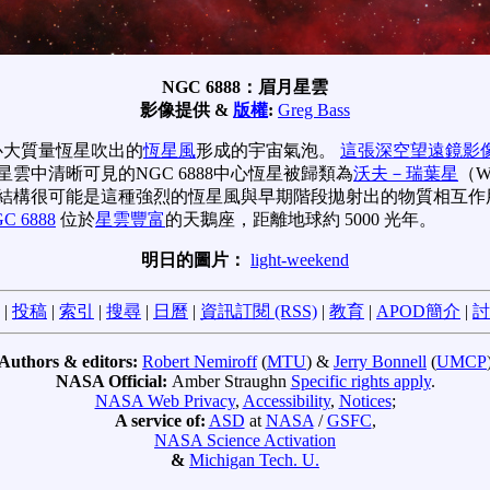
NGC 6888：眉月星雲
影像提供 &
版權
:
Greg Bass
中心大質量恆星吹出的
恆星風
形成的宇宙氣泡。
這張深空望遠鏡影
雲中清晰可見的NGC 6888中心恆星被歸類為
沃夫－瑞葉星
（W
結構很可能是這種強烈的恆星風與早期階段拋射出的物質相互作
C 6888
位於
星雲豐富
的天鵝座，距離地球約 5000 光年。
明日的圖片：
light-weekend
|
投稿
|
索引
|
搜尋
|
日曆
|
資訊訂閱 (RSS)
|
教育
|
APOD簡介
|
討
Authors & editors:
Robert Nemiroff
(
MTU
) &
Jerry Bonnell
(
UMCP
NASA Official:
Amber Straughn
Specific rights apply
.
NASA Web Privacy
,
Accessibility
,
Notices
;
A service of:
ASD
at
NASA
/
GSFC
,
NASA Science Activation
&
Michigan Tech. U.