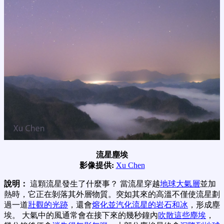
流星塵埃
影像提供:
Xu Chen
說明：
這顆流星發生了什麼事？ 當流星穿越
地球大氣層
並加
熱時，它正在剝落其外層物質。突如其來的高溫不僅使流星劃
過一道
壯觀的光跡
，還會
熔化並汽化流星的岩石和冰
，形成塵
埃。 大氣中的風通常會在接下來的幾秒鐘內
吹散這些塵埃
，