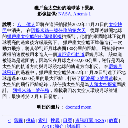
獵戶座太空船的地球落下景象
影像提供:
NASA
,
Artemis 1
說明：
八十億人
即將在這張拍攝於2022年11月21日的
太空快
照
中消失。 在
阿提米絲一號任務的第六天
，從即將離開地球
的
獵戶座太空船的外部攝影機
拍攝到，他們的家園地球正從月
球明亮的邊緣後方緩緩落下。 獵戶座太空船正準備進行一次
動力飛掠，將其帶到距月球表面130公里的距離。 飛掠操作中
獲得的速度被用來進入一個
遠距逆行軌道
環繞月球。 該軌道
被認為是遠距的，因為它在月球之外92,000公里，逆行是因為
太空船的軌道方向與月球繞地球的軌道方向相反。 在
環繞月
球飛行
的過程中，獵戶座太空船於2022年11月28日到達了距地
球超過400,000公里的最大距離，打破了
阿波羅13號最遠
載人
太空船的飛行距離紀錄，該任務太空船是為
人類太空探索
而設
計。
阿提米絲二號任務
，將載著四名太空人環繞月球並返
回，最快將於 2 月 6 日發射。。
明日的圖片：
doomed moon
<
|
舊圖
|
投稿
|
索引
|
搜尋
|
日曆
|
資訊訂閱 (RSS)
|
教育
|
APOD簡介
|
討論區
|
>