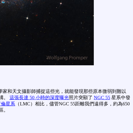
文學家和天文攝影師捕捉這些光，就能發現那些原本微弱到難以
構。
這張長達 50 小時的深度曝光
照片突顯了
NGC 55
星系中發
哲倫星系
（LMC）相比，儘管NGC 55距離我們遠得多，約為650
區。