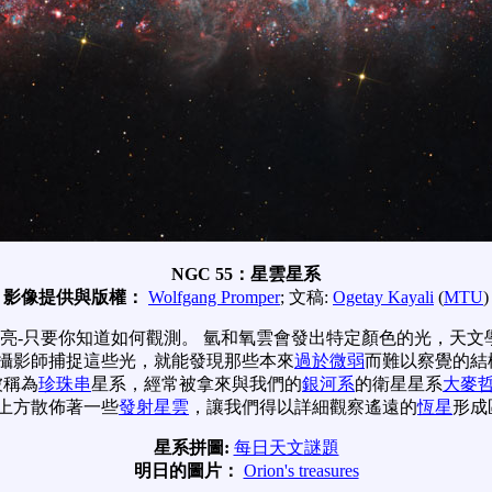
NGC 55：星雲星系
影像提供與版權：
Wolfgang Promper
; 文稿:
Ogetay Kayali
(
MTU
)
亮-只要你知道如何觀測。 氫和氧雲會發出特定顏色的光，天
攝影師捕捉這些光，就能發現那些本來
過於微弱
而難以察覺的結
也被稱為
珍珠串
星系，經常被拿來與我們的
銀河系
的衛星星系
大麥
上方散佈著一些
發射星雲
，讓我們得以詳細觀察遙遠的
恆星
形成
星系拼圖:
每日天文謎題
明日的圖片：
Orion's treasures