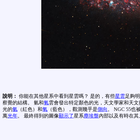
說明：
你能在其他星系中看到星雲嗎？ 是的，有些
星雲
足夠明
察覺的結構。 氫和
氧
雲會發出特定顏色的光，天文學家和天文
光的
氫
（紅色）和
氧
（藍色），觀測幾乎是
側向
。 NGC 55
萬
光年
。 最終得到的圖像
顯示了
星系
塵埃盤
內部以及有時在其