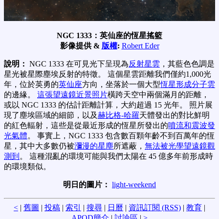
NGC 1333：英仙座的恆星搖籃
影像提供 &
版權
:
Robert Eder
說明：
NGC 1333 在可見光下呈現為
反射星雲
，其藍色色調是
星光被星際塵埃反射的特徵。 這個星雲距離我們僅約1,000光
年，位於英勇的
英仙座
方向，坐落於一個大型
恆星形成分子雲
的邊緣。
這張望遠鏡近景照片
橫跨天空中兩個滿月的距離，
或以 NGC 1333 的估計距離計算，大約超過 15 光年。 照片展
現了塵埃區域的細節，以及
赫比格-哈羅
天體發出的對比鮮明
的紅色輻射，這些是從最近形成的恆星所發出的
噴流和震波發
光氣體
。 事實上，NGC 1333 包含數百顆年齡不到百萬年的恆
星，其中大多數仍被
瀰漫的星塵
所遮蔽，
無法被光學望遠鏡觀
測到
。 這種混亂的環境可能與我們太陽在 45 億多年前形成時
的環境類似。
明日的圖片：
light-weekend
<
|
舊圖
|
投稿
|
索引
|
搜尋
|
日曆
|
資訊訂閱 (RSS)
|
教育
|
APOD簡介
|
討論區
|
>