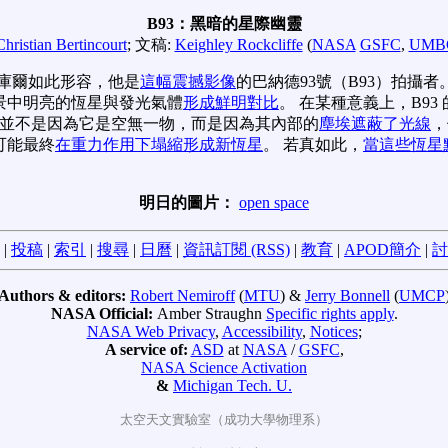
B93：黑暗的星際幽靈
Christian Bertincourt
; 文稿:
Keighley Rockcliffe
(
NASA
GSFC
,
UMB
庫爾如此形容，他是
這幅震撼影像
的巴納德93號（B93）拍攝者。
景中明亮的恆星與發光氣體
形成鮮明對比
。 在某種意義上，B93
洞，並不是因為它是空無一物，而是因為其內部的
塵埃遮蔽了光線
，
可能最終
在重力作用下塌縮形成新恆星
。 若真如此，
當這些恆星
明日的圖片：
open space
|
投稿
|
索引
|
搜尋
|
日曆
|
資訊訂閱 (RSS)
|
教育
|
APOD簡介
|
討
Authors & editors:
Robert Nemiroff
(
MTU
) &
Jerry Bonnell
(
UMCP
NASA Official:
Amber Straughn
Specific rights apply
.
NASA Web Privacy
,
Accessibility
,
Notices
;
A service of:
ASD
at
NASA
/
GSFC
,
NASA Science Activation
&
Michigan Tech. U.
太空天文實驗室（成功大學物理系）