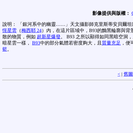
影像提供與版權：
說明： 「銀河系中的幽靈……」天文攝影師克里斯蒂安貝爾坦
恆星雲
（
梅西耶 24
）內，在這片區域中，B93的黝黑輪廓與背
散的物質，例如
超新星爆發
。 B93 之所以顯得如同黑暗空
暗星雲一樣，
B93
中的部分氣體若密度夠大，且
質量充足
，便
籃
。
<
|
舊圖