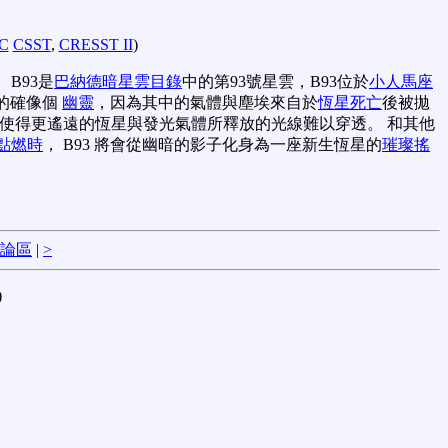
C
CSST
,
CRESST II
)
 B93是
巴納德暗星雲目錄
中的第93號星雲，B93位於
小人馬座
 的確像個
幽靈
，因為其中的氣體與塵埃來自於
恆星死亡
後被拋
使得更遙遠的恆星與發光氣體所釋放的光線難以穿透。 和其他
點燃時
， B93 將會從幽暗的影子化身為一座新生恆星的
璀璨搖
論區
|
>
)