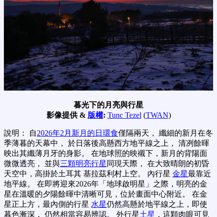
暮光下的月亮與行星
影像提供 &
版權
:
Tunc Tezel
(
TWAN
)
說明： 自
2026年2月新月的日環食
僅隔兩天， 纖細的新月在冬
季薄暮的天幕中， 於日落後高懸西方地平線之上， 清冽餘暉
映出其纖薄月牙的身影。 在地球照的映襯下，新月的背陽面
微微透亮， 並與
三顆明亮行星
同現天際， 在大致晴朗的初昏
天空中，高掛於土耳其 基拉茲利村上空。 內行星
金星
最靠近
地平線。 在即將迎來2026年「地球啟明星」之際，明亮的金
星在溫暖的夕陽餘暉中清晰可見，位於畫面中心附近。 在金
星正上方，最內側的行星
水星
仍然高懸於地平線之上，即使
暮色漸深， 仍然相當容易辨認。 外行星
土星
，這顆肉眼可見