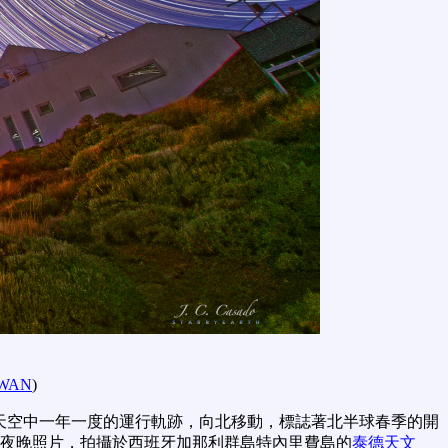
WAN
)
天空中一年一度的運行軌跡，向北移動，標誌著北半球春季的開
和夜晚照片，拍攝於西班牙加那利群島特內里費島的
泰德天文