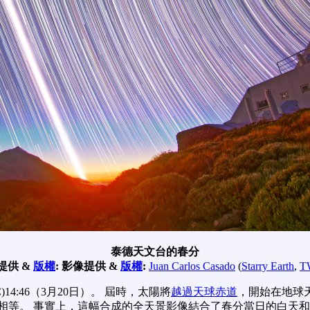
泰德天文台的春分
提供 &
版權
:
影像提供 &
版權
:
Juan Carlos Casado
(
Starry Earth
,
T
)14:46（3月20日）。 屆時，太陽將
越過天球赤道
，開始在地球
相等。 事實上，這幅合成的全天景影像結合了春分當日的白天