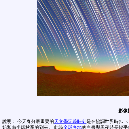
影像
說明： 今天春分最重要的
天文學定義時刻
是在協調世界時(UTC
始和南半球秋季的到來。 此時
全球各地
的白晝與黑夜時長幾乎