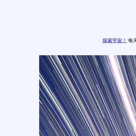
探索宇宙！
每