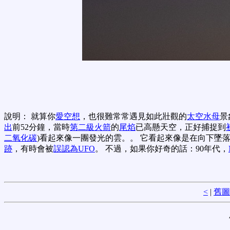
說明： 就算你
愛空想
，也很難常常遇見如此壯觀的
太空水母
景
出
前52分鐘，當時
第二級火箭
的
尾焰
已高懸天空，正好捕捉到
二氧化碳
)看起來像一團發光的雲。。 它看起來像是在向下墜
跡
，有時會被
誤認為UFO
。 不過，如果你好奇的話：90年代，
<
|
舊圖