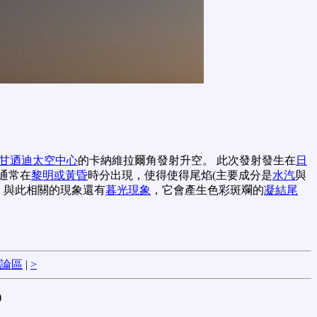
甘迺迪太空中心
的卡納維拉爾角發射升空。 此次發射發生在
日
通常在
黎明或黃昏
時分出現，使得使得尾焰(主要成分是
水汽
與
 與此相關的現象還有
暮光現象
，它會產生色彩斑斕的
凝結尾
論區
|
>
)