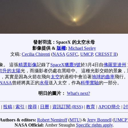
發射羽流：SpaceX 的太空水母
影像提供 &
版權
:
Michael Seeley
文稿:
Cecilia Chirenti
(
NASA
GSFC
,
UMCP
,
CRESST II
)
象。 這張
精選影像
記錄了
SpaceX
獵鷹9號
於3月4日自
佛羅里達州
初升的太陽
光，而攝影者仍處在黑暗中。 這種光影交錯的景象，
落，其實是因為火箭在飛向
太空
的過程中會沿著
地球的曲率
飛行。
NASA
曾經將真正的
水母
送入太空，作為
科學實驗
的一部分。
明日的圖片：
What's next?
|
投稿
|
索引
|
搜尋
|
日曆
|
資訊訂閱 (RSS)
|
教育
|
APOD簡介
|
討
Authors & editors:
Robert Nemiroff
(
MTU
) &
Jerry Bonnell
(
UMCP
NASA Official:
Amber Straughn
Specific rights apply
.