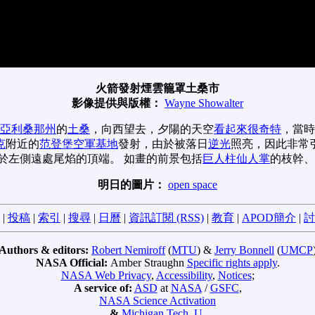
火箭發射煙雲籠罩土桑市
影像提供與版權：
Wayne Showalter
亞利桑那州
的
土桑
，向西望去，夕陽的天空
看起來很奇特
，當時
克
附近的
范登堡空軍基地
發射，由於被落日
逆光
照亮，因此非常
於左側遠處尾焰的頂端。 如畫的前景包括
巨人柱仙人掌
的枝幹、
明日的圖片：
open space
|
投稿
|
索引
|
搜尋
|
日曆
|
資訊訂閱 (RSS)
|
教育
|
APOD簡介
|
討
Authors & editors:
Robert Nemiroff
(
MTU
) &
Jerry Bonnell
(
UMCP
NASA Official:
Amber Straughn
Specific rights apply
.
NASA Web Privacy
,
Accessibility
,
Notices
;
A service of:
ASD
at
NASA
/
GSFC
,
NASA Science Activation
&
Michigan Tech. U.