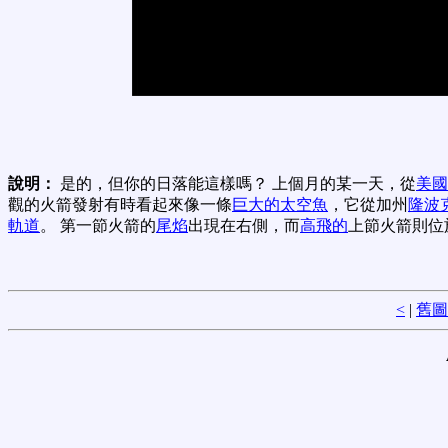
說明：
是的，但你的日落能這樣嗎？ 上個月的某一天，從
美國
觀的火箭發射有時看起來像一條
巨大的太空魚
，它從加州
隆波
軌道
。 第一節火箭的
尾焰
出現在右側，而
高飛的
上節火箭則位
<
|
舊圖