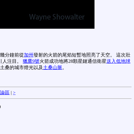
幾分鐘前從
加州
發射的火箭的尾焰短暫地照亮了天空。 這次壯
引人注目。
獵鷹9號
火箭成功地將28顆星鏈通信衛星
送入
低地球
土桑的城市燈光以及
土桑山脈
。
論區
|
>
)