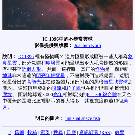
IC 1396中的不尋常雲球
影像提供與版權：
Joachim Korb
說明：
IC 1396
裡有怪物嗎？ 這片恆星形成區被一些人稱為
象
鼻星雲
，部分氣體和
塵埃
雲可能呈現出令人毛骨悚然的形態，
有些甚至
近似人形
。 然而，這裡唯一真正的
怪物
是一顆距離
地球
非常遙遠的
明亮年輕恆星
，不會對我們造成傷害。 這顆
恆星發出的
高能光
正在侵蝕圖片頂部附近的黑暗
彗星狀雲球
之
塵埃。 這顆恆星發射的
噴流
和
粒子風
也在推開周圍的氣體和
塵埃
。 距離地球近3,000
光年
相對暗淡的
IC 1396複合體
在天空
中覆蓋的區域比這裡顯示的要大得多，其視寬度超過10個
滿
月
。
明日的圖片：
unusual space fish
<
|
舊圖
|
投稿
|
索引
|
搜尋
|
日曆
|
資訊訂閱 (RSS)
|
教育
|