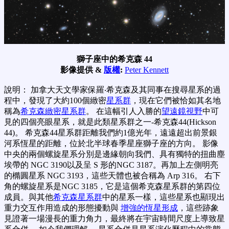
獅子座中的希克森 44
影像提供 &
版權
:
Peter Kennett
說明： 加拿大天文學家保羅‧希克森及其同事在搜尋星系的過
程中，發現了大約100個緻密
星系群
，現在它們被恰如其名地
稱為
希克森緻密星系群
。 在這幅引人入勝的
望遠鏡視野
中可
見的四個亮眼星系，就是此類星系群之一-希克森44(Hickson
44)。 希克森44星系群距離我們約1億光年，遠遠超出前景銀
河系恆星的距離，位於北半球春季星座獅子座的方向。 影像
中央的兩個螺旋星系分別是邊緣朝向我們、具有獨特的扭曲塵
埃帶的 NGC 3190以及呈 S 形的NGC 3187。再加上左側明亮
的橢圓星系 NGC 3193，這些天體也被合稱為 Arp 316。 右下
角的螺旋星系是NGC 3185，它是這個希克森星系群的第四位
成員。與其他
希克森星系群
中的星系一樣，這些星系也顯現出
重力交互作用造成的形態擾動與
增強的恆星形成
，這些跡象
見證著一場漫長的重力角力，最終將在宇宙時間尺度上導致星