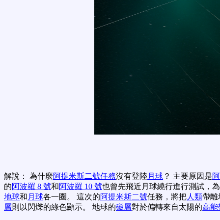
解說： 為什麼
阿提米斯二號任務
沒有登陸
月球
？ 主要原因是
阿
的
阿波羅 8 號
和
阿波羅 10 號
也曾先飛近月球繞行進行測試，
地球
和
月球
各一圈。 這次的
阿提米斯二號
任務，將把
人類
帶離
層
則以閃爍的綠色顯示。 地球的
磁層
對於偏轉來自太陽的
高能