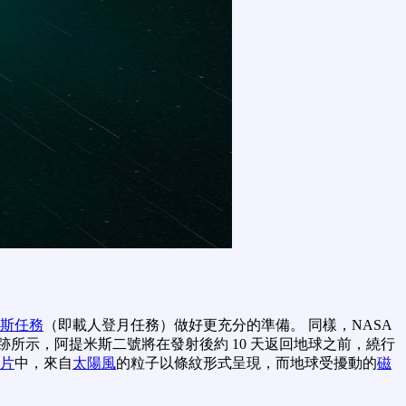
斯任務
（即載人登月任務）做好更充分的準備。 同樣，NASA
跡所示，阿提米斯二號將在發射後約 10 天返回地球之前，繞行
片
中，來自
太陽風
的粒子以條紋形式呈現，而地球受擾動的
磁