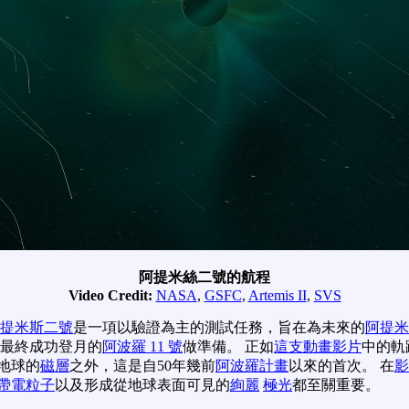
阿提米絲二號的航程
Video Credit:
NASA
,
GSFC
,
Artemis II
,
SVS
提米斯二號
是一項以驗證為主的測試任務，旨在為未來的
阿提米
為最終成功登月的
阿波羅 11 號
做準備。 正如
這支動畫影片
中的軌
地球的
磁層
之外，這是自50年幾前
阿波羅計畫
以來的首次。 在
影
帶電粒子
以及形成從地球表面可見的
絢麗
極光
都至關重要。