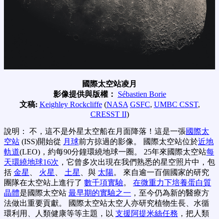
國際太空站凌月
影像提供與版權：
Sébastien Borie
文稿:
Keighley Rockcliffe
(
NASA
GSFC
,
UMBC CSST
,
CRESST II
)
說明： 不，這不是外星太空船在月面降落！這是一張
國際太
空站
(ISS)開始從
月球
前方掠過的影像。 國際太空站位於
近地
軌道
(LEO)，約每90分鐘環繞地球一圈。 25年來國際太空站
每
天環繞地球16次
，它曾多次出現在我們熟悉的星空照片中，包
括
金星
、
火星
、
土星
、與
太陽
。 來自逾一百個國家的研究
團隊在太空站上進行了
數千項實驗
。
在微重力下培養蛋白質
晶體
是國際太空站
最早期的實驗之一
，至今仍為新的醫療方
法做出重要貢獻。 國際太空站太空人亦研究植物生長、水循
環利用、人類健康等等主題，以
支援阿提米絲任務
，把人類