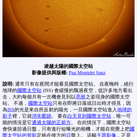
凌越太陽的國際太空站
影像提供與版權:
Pau Montplet Sanz
說明:
通常只有在夜間才能看見國際太空站。 在夜晚時，繞行
地球的
國際太空站
(ISS) 會緩慢的飄過夜空，從許多地方看出
去，大約每個月有一次機會見到以
亮斑
之姿現身的國際太空
站。 不過，
國際太空站
只有在即將日落或日出時才得見，因
為
ISS
的光是來自所反射的陽光，一旦國際太空站進入
地球的
影子
裡，它就
消失匿跡
。 要在
白天見到國際太空站
，唯一可
能的情況是它
通過太陽的正前方
。 在此情況下，國際太空站
會快速掠過日盤，只有進行短曝光的相機，才能在視覺上把
國
際太空站的剪影
定格在後方的
日
盤上。 這幅
主題影像
，正是