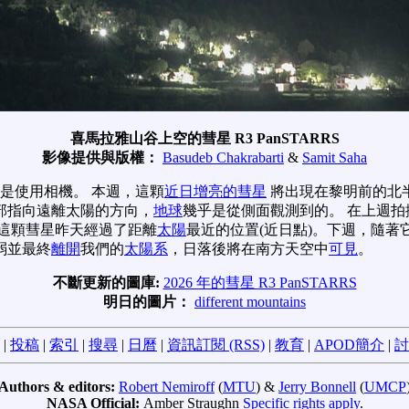
喜馬拉雅山谷上空的彗星 R3 PanSTARRS
影像提供與版權：
Basudeb Chakrabarti
&
Samit Saha
方式是使用相機。 本週，這顆
近日增亮的彗星
將出現在黎明前的北
部指向遠離太陽的方向，
地球
幾乎是從側面觀測到的。 在上週拍
這顆彗星昨天經過了距離
太陽
最近的位置(近日點)。下週，隨
弱並最終
離開
我們的
太陽系
，日落後將在南方天空中
可見
。
不斷更新的圖庫:
2026 年的彗星 R3 PanSTARRS
明日的圖片：
different mountains
|
投稿
|
索引
|
搜尋
|
日曆
|
資訊訂閱 (RSS)
|
教育
|
APOD簡介
|
討
Authors & editors:
Robert Nemiroff
(
MTU
) &
Jerry Bonnell
(
UMCP
NASA Official:
Amber Straughn
Specific rights apply
.