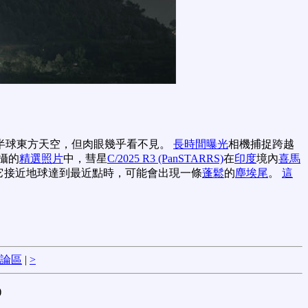
半球東方天空，但肉眼幾乎看不見。
長時間曝光
相機捕捉跨越
攝的
精選照片
中，彗星
C/2025 R3 (PanSTARRS)
在
印度
境內
喜馬
著它接近地球達到最近點時，可能會出現一條
蓬鬆
的
塵埃尾
。
這
論區
|
>
)