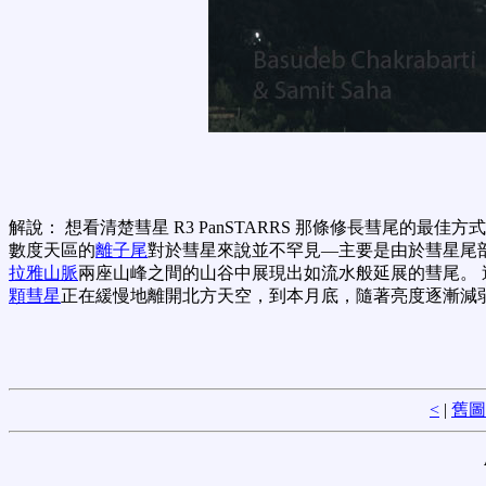
解說： 想看清楚彗星 R3 PanSTARRS 那條修長彗尾的最佳
數度天區的
離子尾
對於彗星來說並不罕見—主要是由於彗星尾
拉雅山脈
兩座山峰之間的山谷中展現出如流水般延展的彗尾。 
顆彗星
正在緩慢地離開北方天空，到本月底，隨著亮度逐漸減
<
|
舊圖