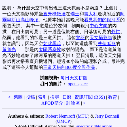
說明： 為什麼天空中會出現三道天拱而不是兩道？ 上個月，
一位天文攝影師乘坐
直升機抵達
在
瑞士
和
義大利
邊境附近的
阿
爾卑斯山
高山峰頂
。他原本預計當晚只能
看見
我們的銀河系
的
兩道天拱。 其中一道是位於左側、朝向銀河
中心方向
的內
拱，在日出前可見；另一道是位於右側、日落後可見的
外拱
。
然而，他看到的卻是三道天拱。 這位
驚訝
的
天文攝影師
很快
就意識到，因為天空
如此黑暗
，以至於還能看到
整個弧形
的
黃道光
——那是內
太陽系塵埃
散射的陽光。 而正是這道黃道
光巧妙地連結了銀河系的兩道天拱！ 翌日清晨，這位天文攝
影師再次搭乘直升機返回。經過40小時的處理和合成，最終完
成了這張令人驚豔的
三道天拱的360度全景作品
。
拼圖視野:
每日天文拼圖
明日的圖片：
open space
<
|
舊圖
|
投稿
|
索引
|
搜尋
|
日曆
|
資訊訂閱 (RSS)
|
教育
|
APOD簡介
|
討論區
|
>
Authors & editors:
Robert Nemiroff
(
MTU
) &
Jerry Bonnell
(
UMCP
)
NASA Official:
Amber Straughn
Specific rights apply
.